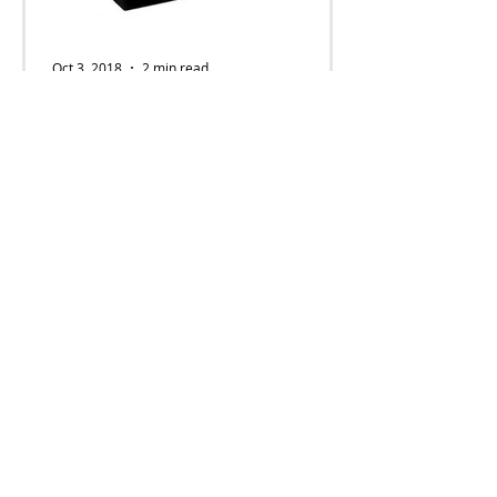
Oct 3, 2018
2 min read
如何避免電池爆炸之4大必
知的電池知識
1. 為甚麼電池於沒有使用的情況下，但
電池容量會下降? 這情況是因為電池自
放電 (Self-discharge)引發，鉛酸蓄電
池在放置保存期間，雖然沒有負載迴路
的狀態，但電池本身會因為內部的化學
變化，造成輕微的自放電現象出現，導
致電池容量下降。 2....
​辦公室
香港九龍荔枝角青山道576-586號製衣中
心4樓C室
門市