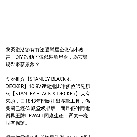
黎緊復活節有冇諗過幫屋企做個小改
善，DIY 改動下傢俬裝飾屋企，為安樂
蝸帶來新景象？
今次推介【STANLEY BLACK & 
DECKER】10.8V鋰電批比咁多位師兄原
來【STANLEY BLACK & DECKER】大有
來頭，自1843年開始推出多款工具，係
美國已經係 殿堂級品牌，而且佢仲同電
鑽界王牌DEWALT同廠生產，質素一樣
咁有保證。