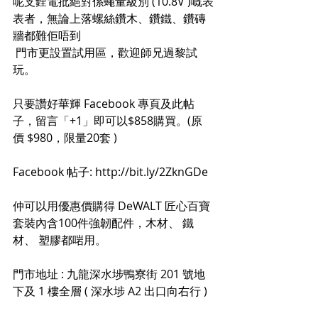
呢支鋰電批絕對係蠅量級別 (10.8V )嘅表
表者，無論上落螺絲鑽木、鑽鐵、鑽磚
牆都難佢唔到
 門市更設置試用區，歡迎師兄過黎試
玩。
只要讚好華輝 Facebook 專頁及此帖
子，留言「+1」即可以$858購買。(原
價 $980，限量20套 )
Facebook 帖子: http://bit.ly/2ZknGDe
仲可以用優惠價購得 DeWALT 匠心百寶
套裝內含100件強韌配件，木材、 鐵
材、 塑膠都啱用。 
門市地址 : 九龍深水埗鴨寮街 201 號地
下及 1 樓全層 ( 深水埗 A2 出口向右行 )