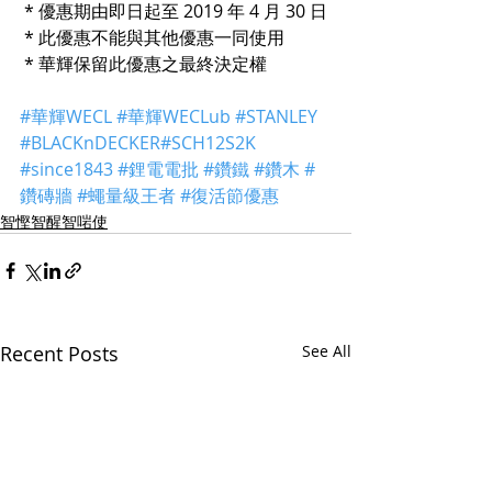
 * 優惠期由即日起至 2019 年 4 月 30 日
 * 此優惠不能與其他優惠一同使用
 * 華輝保留此優惠之最終決定權
#華輝WECL
#華輝WECLub
#STANLEY
#BLACKnDECKER
#SCH12S2K
#since1843
#鋰電電批
#鑽鐵
#鑽木
#
鑽磚牆
#蠅量級王者
#復活節優惠
智慳智醒智啱使
Recent Posts
See All