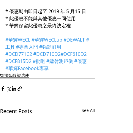
* 優惠期由即日起至 2019 年 5 月15 日
* 此優惠不能與其他優惠一同使用
* 華輝保留此優惠之最終決定權
#華輝WECL
#華輝WECLub
#DEWALT
#
工具
#專業入門
#強韌耐用
#DCD771C2
#DCD710D2
#DCF610D2
#DCF815D2
#批咀
#鐳射測距儀
#優惠
#華輝Facebook專享
智慳智醒智啱使
Recent Posts
See All