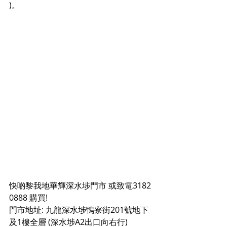
)。
快啲黎我地華輝深水埗門市 或致電3182 
0888 購買!
門市地址: 九龍深水埗鴨寮街201號地下
及1樓全層 (深水埗A2出口向右行)