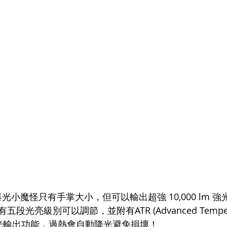
0K 爆光小魔怪只有手掌大小，但可以輸出超強 10,000 lm
光亮級別可以調節，並附有ATR (Advanced Tempera
 溫感降光輸出功能，過熱會自動降光避免損壞！