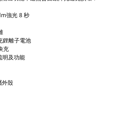
 lm強光 8 秒
離
 可充鋰離子電池
C快充
示流明及功能
屬外殼