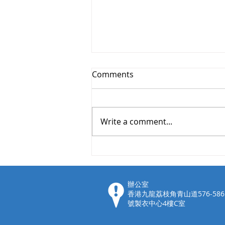
Comments
Write a comment...
【輕裝 3高手】自己友唔駛
講，送您得偉批咀
​辦公室
香港九龍荔枝角青山道576-586
號製衣中心4樓C室