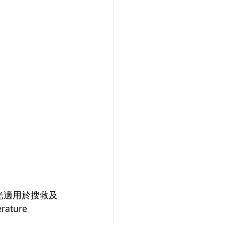
 強光適用於搜救及
ture 