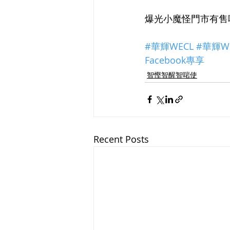
爆光小魔怪門市有售
#華輝WECL
#華輝WE
Facebook專享
智慳智醒智啱使
Recent Posts