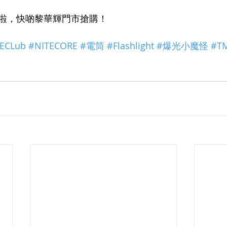
啦，快啲黎華輝門市搶購！
CLub
#NITECORE
#電筒
#Flashlight
#爆光小魔怪
#T