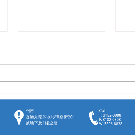
【智
【火力 2倍升級 NITECORE
TIP2 完美進化】
Call
門市
T: 3182-0888
香港九龍深水埗鴨寮街201
F: 3182-0808
號地下及1樓全層
W:
5396-8838