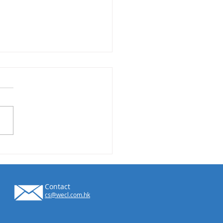
能惜電】拖板舊換新
Contact
cs@wecl.com.hk