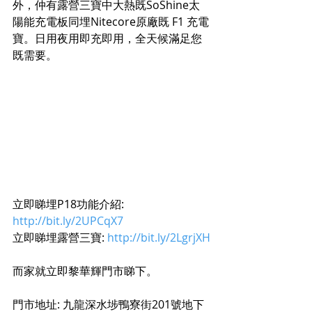
外，仲有露營三寶中大熱既SoShine太
陽能充電板同埋Nitecore原廠既 F1 充電
寶。日用夜用即充即用，全天候滿足您
既需要。
立即睇埋P18功能介紹: 
http://bit.ly/2UPCqX7
立即睇埋露營三寶: 
http://bit.ly/2LgrjXH
而家就立即黎華輝門市睇下。
門市地址: 九龍深水埗鴨寮街201號地下