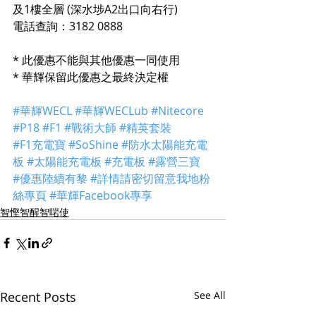
及1樓全層 (深水埗A2出口向右行)
電話查詢：3182 0888
* 此優惠不能與其他優惠一同使用
* 華輝保留此優惠之最終決定權
#華輝WECL
#華輝WECLub
#Nitecore
#P18
#F1
#戰術大師
#精英套裝
#F1充電寶
#SoShine
#防水太陽能充電
板
#太陽能充電板
#充電板
#露營三寶
#優惠陸續有黎
#詳情請密切留意我地粉
絲專頁
#華輝Facebook專享
智慳智醒智啱使
Recent Posts
See All