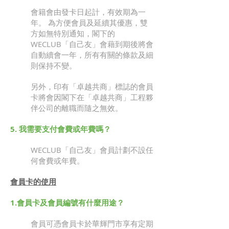
會籍會由發卡日起計，有效期為一
年。 為方便會員及延續其優惠，雙
方如無特別通知，閣下的
WECLUB「自己友」會藉到期後將會
自動續會一年，所有有關的條款及細
則保持不變。
另外，印有「卓越共商」標誌的會員
卡將會因閣下在「卓越共商」工程夥
伴公司的離職而隨之無效。
5. 我需要支付會費或年費嗎？
WECLUB「自己友」會員計劃不設任
何會費或年費。
會員卡的使用
1.會員卡及會員編號有什麼用途？
會員可憑會員卡於華輝門市享有定期