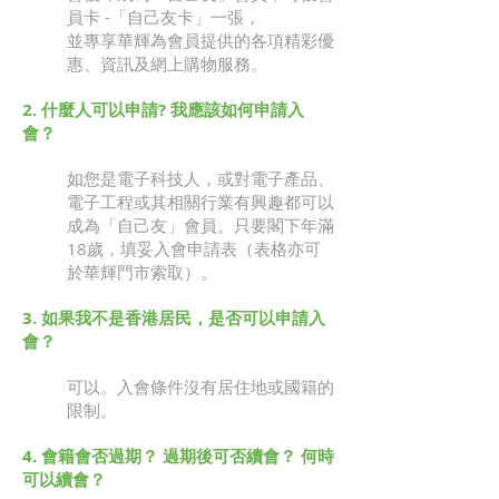
員卡 -「自己友卡」一張，
並專享華輝為會員提供的各項精彩優
惠、資訊及網上購物服務。
2. 什麼人可以申請? 我應該如何申請入
會？
如您是電子科技人，或對電子產品、
電子工程或其相關行業有興趣都可以
成為「自己友」會員。只要閣下年滿
18歲，填妥入會申請表（表格亦可
於華輝門市索取）。
3. 如果我不是香港居民，是否可以申請入
會？
可以。入會條件沒有居住地或國籍的
限制。
4. 會籍會否過期？ 過期後可否續會？ 何時
可以續會？