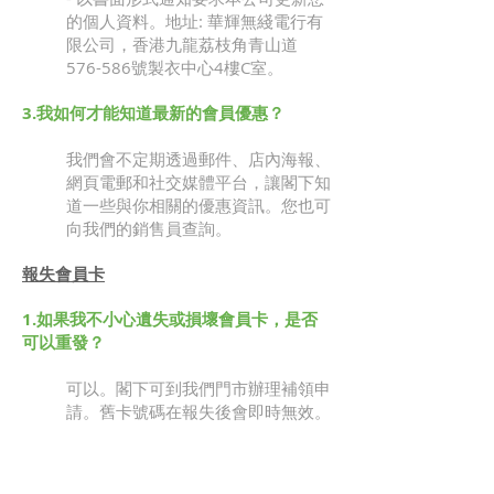
的個人資料。地址: 華輝無綫電行有
限公司，香港九龍荔枝角青山道
576-586號製衣中心4樓C室。
3.我如何才能知道最新的會員優惠？
我們會不定期透過郵件、店內海報、
網頁電郵和社交媒體平台，讓閣下知
道一些與你相關的優惠資訊。您也可
向我們的銷售員查詢。
報失會員卡
1.如果我不小心遺失或損壞會員卡，是否
可以重發？
可以。閣下可到我們門市辦理補領申
請。舊卡號碼在報失後會即時無效。
會員查詢服務