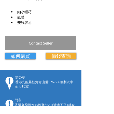
細小輕巧
靚聲
安裝容易
Contact Seller
如何購買
價錢查詢
​辦公室
香港九龍荔枝角青山道576-586號製衣中
心4樓C室
門市
香港九龍深水埗鴨寮街201號地下及1樓全
層