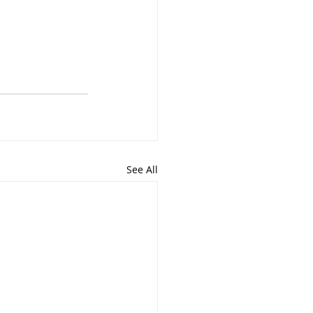
See All