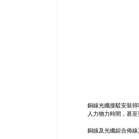
銅線光纖接駁安裝得
人力物力時間，甚至
銅線及光纖綜合佈線