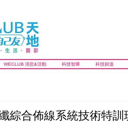
WECLUB 消息&活動
科技智庫
科技頻道
纖綜合佈線系統技術特訓