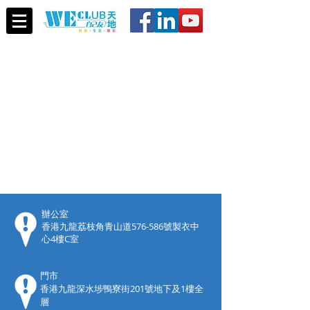
​辦公室
香港九龍荔枝角青山道576-586號製衣中
心4樓C室
門市
香港九龍深水埗鴨寮街201號地下及1樓全
層