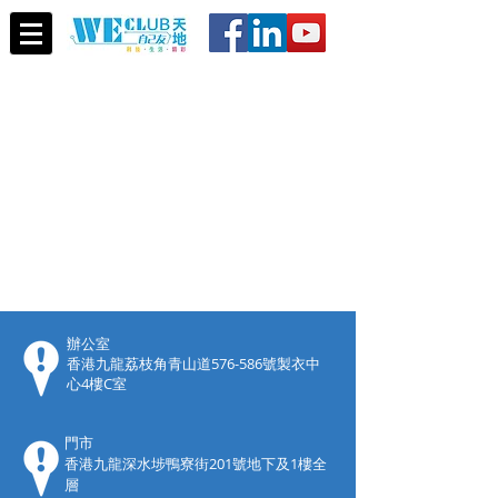
​辦公室
香港九龍荔枝角青山道576-586號製衣中
心4樓C室
門市
香港九龍深水埗鴨寮街201號地下及1樓全
層