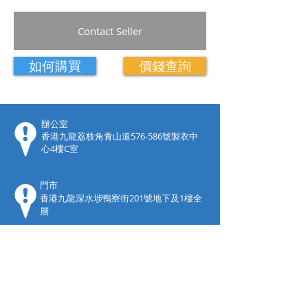
Contact Seller
如何購買
價錢查詢
​辦公室
香港九龍荔枝角青山道576-586號製衣中
心4樓C室
門市
香港九龍深水埗鴨寮街201號地下及1樓全
層
Call
T:
3182-0888
F:
3182-0808
W:
5396-8838
Contact