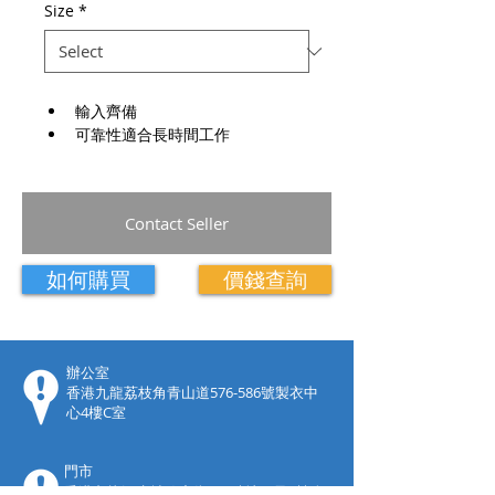
Size
*
輸入齊備
可靠性適合長時間工作
Contact Seller
如何購買
價錢查詢
​辦公室
香港九龍荔枝角青山道576-586號製衣中
心4樓C室
門市
香港九龍深水埗鴨寮街201號地下及1樓全